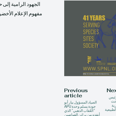
مفهوم الإعلام الأخضر،
Previous
Nex
article
رئيس
بحث
الصياد المسؤول بيار أبو
ية
جودة يسلم وحدة APU
لطبيعية
“العُقاب الذهبي” الذي
أنقذه من براثن القواصين