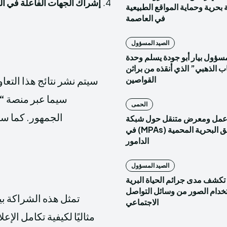
إشراك الجهات الفاعلة في الحم
بحرية وحماية المواقع الطبيعية
في العاصمة
الصيد المسؤول
مسؤول بيار أبو جودة يسلم وحدة
عُقاب الذهبي” الذي أنقذه من براثن
سيتم نشر نتائج هذا التعا
القواصين
سيما عبر منصة
“
الحمى
الجمهور. كما سي
مل ومعرض متنقل حول شبكة
المناطق البحرية المحمية (MPAs) في
الدامور
الصيد المسؤول
تكشف مدى جرائم الحياة البرية
تخدام الصور من وسائل التواصل
تمثل هذه الشراكة ب
الاجتماعي
مثاليًا لكيفية تكامل الإع