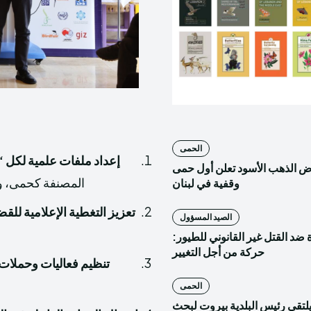
الحمى
إعداد ملفات علمية لكل
رض الذهب الأسود تعلن أول حمى
المصنفة كحمى، وتح
وقفية في لبنان
تعزيز التغطية الإعلامية للقضاي
الصيد المسؤول
ضد القتل غير القانوني للطيور:
حركة من أجل التغيير
تنظيم فعاليات وحملات
الحمى
يلتقي رئيس البلدية بيروت لبحث