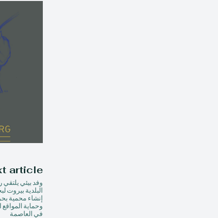
t article
وفد بيئي يلتقي 
البلدية بيروت ل
إنشاء محمية بحر
وحماية المواقع ا
في العاصمة