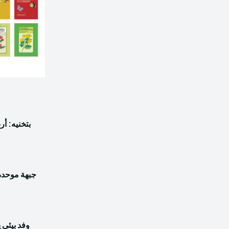
بتخنيه: أ
جبهة موحدة 
وفد بيئي 