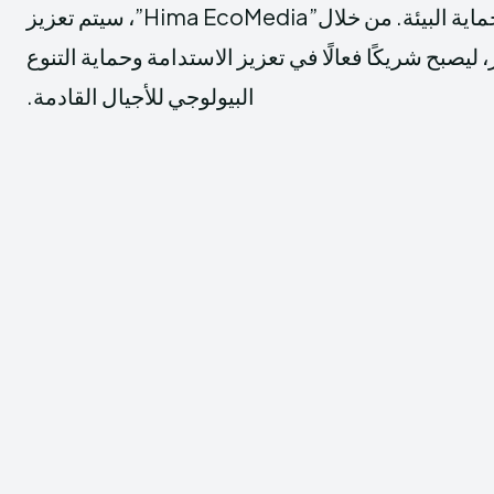
الجهود الرامية إلى حماية البيئة. من خلال”Hima EcoMedia”، سيتم تعزيز
 ليصبح شريكًا فعالًا في تعزيز الاستدامة وحماية التنوع
البيولوجي للأجيال القادمة.