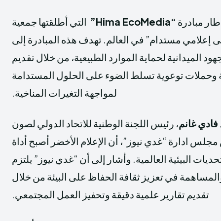
Creative Commons Attribution 4.0 International license. (2025)
Creative Commons Attribution 4.0 International license. (2025)
طار مبادرة
“Hima EcoMedia”
التي أطلقتها جمعية
 إعلامي مستدام” في العالم. تهدف هذه المبادرة إلى
جهود الميدانية لحماية الموارد الطبيعية، من خلال تقديم
 وحملات توعوية تسلط الضوء على الحلول المستدامة
لمواجهة التغيرات المناخية.
فادي غانم
، رئيس اللجنة الوطنية للاتحاد الدولي لصون
IUC) ورئيس مجلس ادارة “غدي نيوز”، أن الإعلام الأخضر أصبح أداة
يات البيئية العالمية. وأشار إلى أن “غدي نيوز” يلتزم
والمساهمة في تعزيز ثقافة الحفاظ على البيئة من خلال
تقديم تقارير علمية دقيقة وتحفيز العمل المجتمعي.