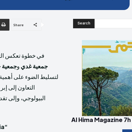
Donate
Donate
Search
Share
في خطوة تعكس التزا
te
te
جمعية غدي
و
جمعية ح
ER
ER
LOGIN
LOGIN
لتسليط الضوء على أهمية 
سياسة ال
سياسة ال
التعاون إلى إبر
البيولوجي، وإلى تقد
Al Hima Magazine 7h
“Hima EcoMedia”