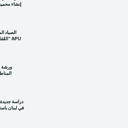
إنشاء محمية 
الصياد ال
APU “ال
ورشة ع
دراسة جديدة 
في لبنان باس