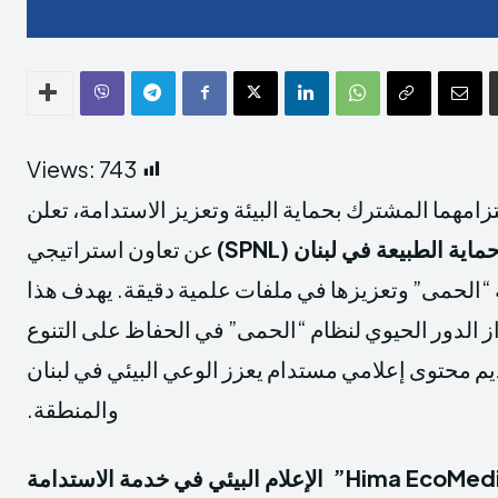
Views:
743
مهما المشترك بحماية البيئة وتعزيز الاستدامة، تعلن
Enter the depths of the SPNL Websi
Enter the depths of the SPNL Websi
ماية الطبيعة في لبنان
(SPNL)
عن تعاون استراتيجي
REGIST
REGIST
“الحمى” وتعزيزها في ملفات علمية دقيقة. يهدف هذا
خصوصية
خصوصية
الشروط والأحكام
الشروط والأحكام
از الدور الحيوي لنظام “الحمى” في الحفاظ على التنوع
يم محتوى إعلامي مستدام يعزز الوعي البيئي في لبنان
والمنطقة.
THE WORLD LEADER IN HIMA REVIVAL
THE WORLD LEADER IN HIMA REVIVAL
الإعلام البيئي في خدمة الاستدامة