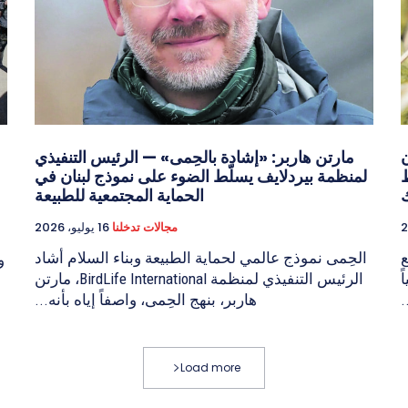
ن
مارتن هاربر: «إشادة بالحِمى» — الرئيس التنفيذي
ط
لمنظمة بيردلايف يسلّط الضوء على نموذج لبنان في
ك
الحماية المجتمعية للطبيعة
مجالات تدخلنا
16 يوليو، 2026
ع
الحِمى نموذج عالمي لحماية الطبيعة وبناء السلام أشاد
و
ياً
الرئيس التنفيذي لمنظمة BirdLife International، مارتن
.
هاربر، بنهج الحِمى، واصفاً إياه بأنه...
Load more