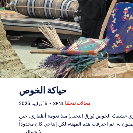
Enter the depths of the SPNL Websi
Enter the depths of the SPNL Websi
REGIST
REGIST
خصوصية
خصوصية
الشروط والأحكام
الشروط والأحكام
حياكة الخوص
مجالات تدخلنا
SPNL
-
16 يوليو، 2026
أم حميد المنصوري عشقتُ الخوص (ورق النخيل) منذ نعومة أظفاري، حين
THE WORLD LEADER IN HIMA REVIVAL
THE WORLD LEADER IN HIMA REVIVAL
لون به. ثم احترفت هذه المهنة، لكن إنتاجي كان محدوداً
لانشغالي...