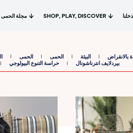
خلنا
SHOP, PLAY, DISCOVER
مجلة الحمى
Type in...
Type in...
دة بالانقراض
البيئة
الحمى
الحمى
ال
Home
Home
بيردلايف انترناشونال
حراسة التنوع البيولوجي
Connect
Connect
مجالات تد
مجالات تد
Discover
Discover
مجلة الح
مجلة الح
are, Act
are, Act