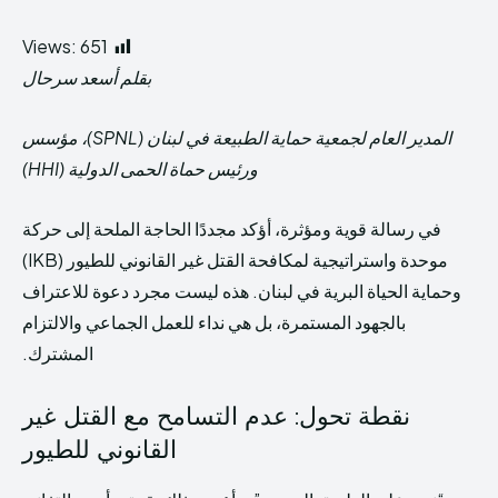
Donate
Donate
Views:
651
بقلم أسعد سرحال
المدير العام لجمعية حماية الطبيعة في لبنان (SPNL)، مؤسس
ورئيس حماة الحمى الدولية (HHI)
Enter the depths of the SPNL
Enter the depths of the SPNL
في رسالة قوية ومؤثرة، أؤكد مجددًا الحاجة الملحة إلى حركة
Website
Website
موحدة واستراتيجية لمكافحة القتل غير القانوني للطيور (IKB)
وحماية الحياة البرية في لبنان. هذه ليست مجرد دعوة للاعتراف
REGISTER
REGISTER
LOGIN
LOGIN
بالجهود المستمرة، بل هي نداء للعمل الجماعي والالتزام
سياسة الخصوصية
سياسة الخصوصية
الشروط والأحكام
الشروط والأحكام
المشترك.
نقطة تحول: عدم التسامح مع القتل غير
القانوني للطيور
THE WORLD LEADER IN
THE WORLD LEADER IN
HIMA REVIVAL
HIMA REVIVAL