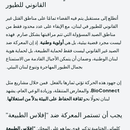
القانوني للطيور
أتطلع إلى مستقبل يتم فيه القضاء تمامًا على مناطق القتل غير
القانوني للطيور في لبنان، مع الإبقاء على عدد محدود فقط من
مناطق الصيد المسؤولة التي تتم مراقبتها بشكل صارم. فهذه
ليست مجرد قضية بيئية، بل هي
أولوية وطنية
. إذ إن المعركة ضد
الصيد غير القانوني ليست فقط لحماية الطبيعة، بل لحماية هوية
لبنان الوطنية، وضمان أن يتمكن الأجيال القادمة من الاستمتاع
بجمال الطيور المهاجرة وتنوع لبنان البيئي.
إن جهود هذه الحركة تؤتي ثمارها بالفعل. فمن خلال مشاريع مثل
BioConnect
، والمعارض المتنقلة، وزيادة الوعي العام، يشهد
لبنان تحولًا نحو
ثقافة الحفاظ على البيئة بدلاً من استغلالها
.
يجب أن تستمر المعركة ضد “إفلاس الطبيعة”
كلماتي الختامية تذكير قوي بما هو على المحك:
“إفلاس الطبيعة