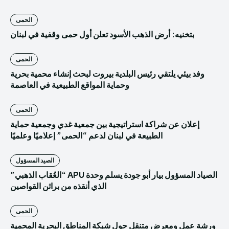
الحمى
بتخنيه: أرض الذهب الأسود تعلن أول حمى وقفية في لبنان
الحمى
وفد بيئي يلتقي رئيس البلدية بيروت لبحث إنشاء محمية بحرية
وحماية المواقع الطبيعية في العاصمة
الحمى
إعلان عن شراكة استراتيجية بين جمعية غدي وجمعية حماية
الطبيعة في لبنان لدعم “الحمى” إعلاميًا وعلميًا
الصيد المسؤول
الصياد المسؤول بيار أبو جودة يسلم وحدة APU “العُقاب الذهبي”
الذي أنقذه من براثن القواصين
الحمى
ورشة عمل ومعرض متنقل حول شبكة المناطق البحرية المحمية