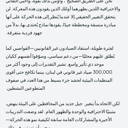
“نحن على الطريق الصحيح”، وأؤمن بذلك بقوة، وأحيي التفاني
والاحترافية اللذين يظهرهما أولئك الذين يقودون هذه المعركة. لن
Creative Commons Attribution 4.0 International license.
Creative Commons Attribution 4.0 International license.
(2025)
(2025)
يتحقق التغيير الحقيقي إلا عندما يُنظر إلى هذه الحركة على أنها
مبادرة منسقة ومخططة جيدًا، يقودها نماذج يُحتذى بها، بدلاً من
جهود فردية متفرقة.
لفترة طويلة، استفاد الصيادون غير القانونيين—القواصين كما
يُطلق عليهم محليًا—من دعم سياسي، وسوّقوا أنفسهم ككيان
موحد ذي تأثير واسع. تشير التقديرات إلى وجود أكثر من
300,000 صياد غير قانوني في لبنان، بينما تكافح حتى أقوى
المنظمات البيئية لحشد جزء بسيط من هذا العدد في صفوف
المتطوعين النشطين.
لكن الاتجاه بدأ يتغير. جيل جديد من المحافظين على البيئة ينهض،
متبنيًا الاحترافية والوحدة والظهور العام. لقد وضعت التدريبات
الأخيرة والمشاركات العامة سابقة لكيفية نمو هذه الحركة—
ويجب أن تستمر في ذلك.